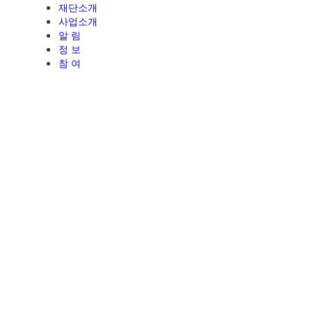
재단소개
사업소개
알 림
정 보
참 여