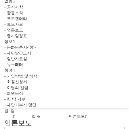
알림
- 공지사항
- 활동소식
- 포토갤러리
- 보도자료
- 언론보도
- 행사일정표
정보
- 문화담론지<창>
- 재단발간도서
- 일반자료실
- 뉴스레터
참여
- 가입방법 및 혜택
- 회원신청서
- 이달의 칼럼
- 회원동정
- 한 땀 기부
- 재단기부자 명단
알 림
알 림
언론보도
언론보도